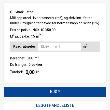
Gulvkalkulator
2
Mål opp areal i kvadratmeter (m
), og skriv inn i feltet
under. Utregning tar høyde for normalt kapp og svinn (5%).
Pris pr. pakke:
NOK 10 350,00
2
2
M
pr. pakke:
15
m
2
Kvadratmeter:
m
2
Beregnet:
0,00
m
Du trenger:
0
pakker
0,00
Totalpris:
kr
KJØP
LEGG I HANDLELISTE