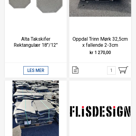
Alta Takskifer
Oppdal Trinn Mørk 32,5cm
Rektangulær 18"/12"
x fallende 2-3cm
m/hakk 8-
kr 1 270,00
20mm(15,2stk/m2)
LES MER