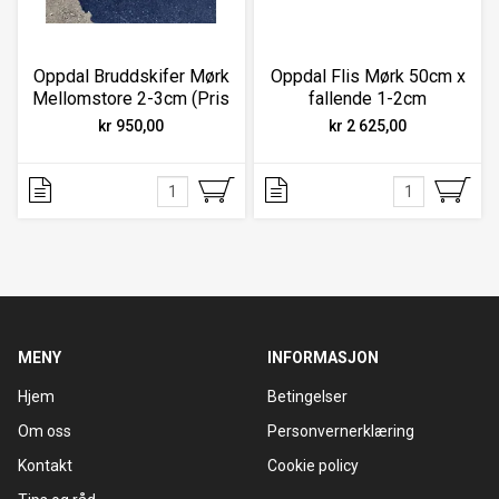
Oppdal Bruddskifer Mørk
Oppdal Flis Mørk 50cm x
Mellomstore 2-3cm (Pris
fallende 1-2cm
pr kvm)
kr 950,00
kr 2 625,00
MENY
INFORMASJON
Hjem
Betingelser
Om oss
Personvernerklæring
Kontakt
Cookie policy