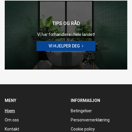
TIPS OG RÅD
Vi har forhandlere i hele landet!
VI HJELPER DEG
MENY
INFORMASJON
Hjem
Betingelser
Om oss
Personvernerklæring
Kontakt
Cookie policy