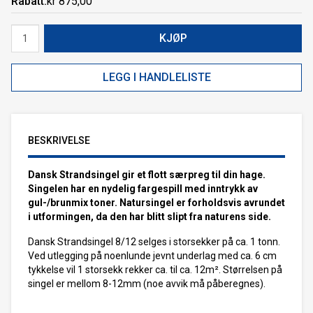
Rabatt
kr 875,00
KJØP
LEGG I HANDLELISTE
BESKRIVELSE
Dansk Strandsingel gir et flott særpreg til din hage.
Singelen har en nydelig fargespill med inntrykk av
gul-/brunmix toner. Natursingel er forholdsvis avrundet
i utformingen, da den har blitt slipt fra naturens side.
Dansk Strandsingel 8/12 selges i storsekker på ca. 1 tonn.
Ved utlegging på noenlunde jevnt underlag med ca. 6 cm
tykkelse vil 1 storsekk rekker ca. til ca. 12m². Størrelsen på
singel er mellom 8-12mm (noe avvik må påberegnes).