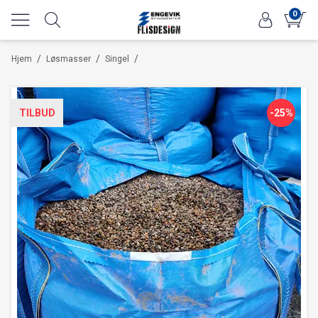
0
/
/
/
Hjem
Løsmasser
Singel
TILBUD
-25%