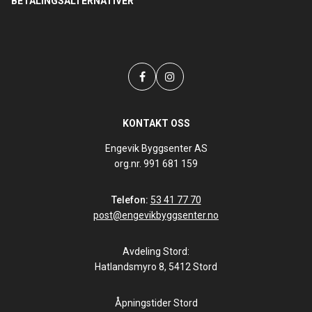
BETALINGSALTERNATIVER
KONTAKT OSS
Engevik Byggsenter AS
org.nr. 991 681 159
Telefon:
53 41 77 70
post@engevikbyggsenter.no
Avdeling Stord:
Hatlandsmyro 8, 5412 Stord
Åpningstider Stord